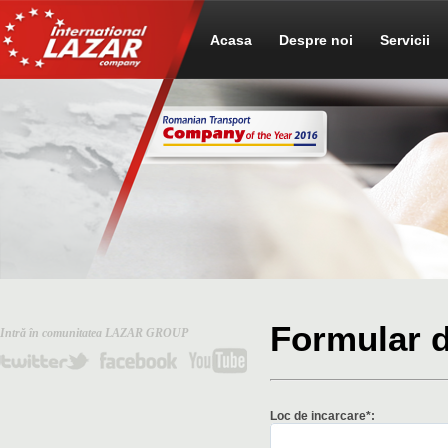
Acasa
Despre noi
Servicii
Formular 
Intră în comunitatea LAZAR GROUP
Loc de incarcare*: