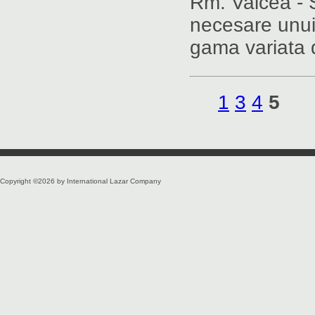
Rm. Valcea - S
necesare unui
gama variata de
1
3
4
5
Copyright ©2026 by International Lazar Company