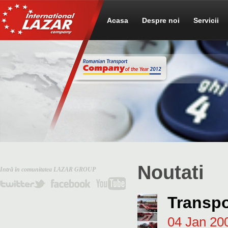
Acasa
Despre noi
Servicii
Noutati
Intră în comunitatea LAZAR GROUP
Transpo
04 Jan 20