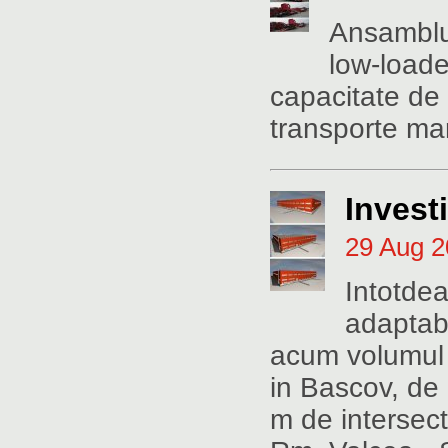
Ansamblu 
low-load
capacitate de 
transporte mar
Investi
29 Aug 
Intotdea
adaptabi
acum volumul s
in Bascov, de
m de intersecti