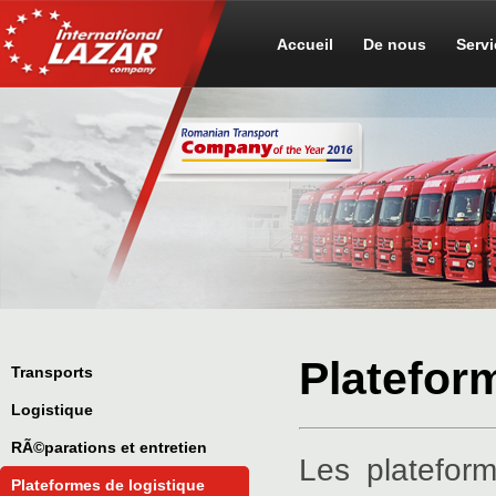
Accueil
De nous
Serv
Platefor
Transports
Logistique
RÃ©parations et entretien
Les plateform
Plateformes de logistique